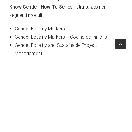
Know Gender: How-To Series
”, strutturato nei
seguenti moduli:
Gender Equality Markers
Gender Equality Markers – Coding definitions
Gender Equality and Sustainable Project
Management
Mainstreaming gender in infrastructure
Mainstreaming gender in procurement
L’impatto del progetto
L’aggiunta dei moduli addizionali da parte di Lattanzio
KIBS ha permesso a UN Women di
potenziare
l’offerta formativa del corso, che conta più di
100.000
studenti
, garantendo quindi al personale impiegato